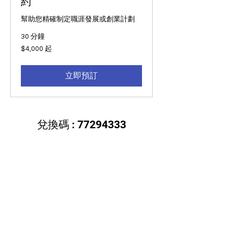
約
幫助您精確制定職涯發展或創業計劃
30 分鐘
4,000
$4,000 起
新
台
幣
起
立即預訂
兌換碼 :
77294333