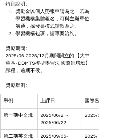
特別說明 : 
獎勵金以個人勞報申請為之，若為
學習機構集體報名，可與主辦單位
溝通，採發票模式請款為之。
學習機構包班，請專案洽詢。
獎勵期間 : 
2025/06-2025/12月期間開立的 【大中
華區- DDMTS模型學習法 國際師培班】
課程，逾期不候。
獎勵舉例 : 
舉例
上課日
國際審查，遞交期限
第一期中文班
2025/06/21-
2025/09/30
2025/06/22
第二期英文班
2025/09/05-
2025/12/31