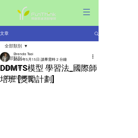
文章
全部類別
Brenda Tsai
全部類別
2025年5月15日
讀畢需時 2 分鐘
DDMTS模型 學習法_國際師
相關報導
培班 [獎勵計劃]
獎補助計劃說明