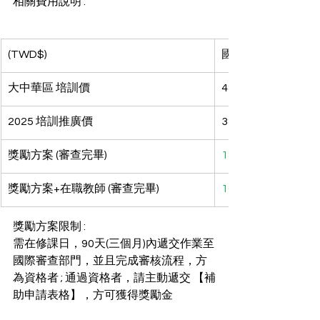
相關費用說明 : 
(TWD$)
國際師培班課程費
大中華區 培訓價
48,000
2025 培訓推廣價
38,000
獎勵方案 (審查完畢)
18,000
獎勵方案+在職教師 (審查完畢)
16,000
獎勵方案限制 :
需在修課日，90天(三個月)內遞交作業至
國際審查部門，並且完成審核流程，方
為資格者 ; 通過資格者，請主動遞交 【補
助申請表格】，方可獲得獎勵金